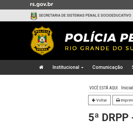
Ir
para
SECRETARIA DE SISTEMAS PENAL E SOCIOEDUCATIVO
o
conteúdo
Ir
para
o
menu
Ir
Início
para
Institucional
Comunicação
do
a
menu
Início
busca
do
Inicia
conteúdo
Voltar
Imprim
5ª DRPP -