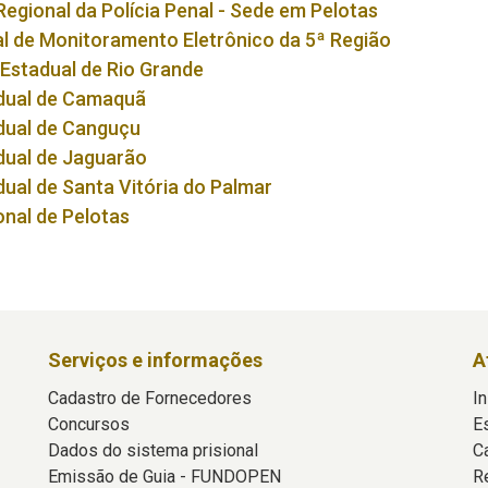
Regional da Polícia Penal - Sede em Pelotas
al de Monitoramento Eletrônico da 5ª Região
 Estadual de Rio Grande
adual de Camaquã
adual de Canguçu
dual de Jaguarão
dual de Santa Vitória do Palmar
onal de Pelotas
Serviços e informações
A
Cadastro de Fornecedores
In
Concursos
E
Dados do sistema prisional
C
Emissão de Guia - FUNDOPEN
R