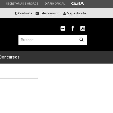
ESTADO
ESTADO
ESTADO
SECRETARIAS E ÓRGÃOS
DIÁRIO OFICIAL
Contraste
Fale conosco
Mapa do site
Buscar
Concursos