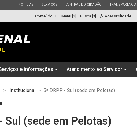
ESTADO
ESTADO
ESTADO
ESTADO
NOTÍCIAS
SERVIÇOS
CENTRAL DO CIDADÃO
TRANSPARÊNCIA
Conteúdo [1]
Menu [2]
Busca [3]
Acessibilidade
Serviços e informações
Atendimento ao Servidor
l
Institucional
5ª DRPP - Sul (sede em Pelotas)
ir
 Sul (sede em Pelotas)