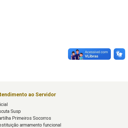
tendimento ao Servidor
icial
scuta Susp
artilha Primeiros Socorros
estituição armamento funcional