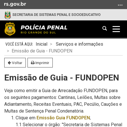
Ir
para
SECRETARIA DE SISTEMAS PENAL E SOCIOEDUCATIVO
o
conteúdo
Abrir
Alter
Ir
a
a
para
Início
busca
nave
o
Inicial
Serviços e informações
do
menu
Emissão de Guia - FUNDOPEN
conteúdo
Ir
Voltar
Imprimir
para
a
Emissão de Guia - FUNDOPEN
busca
Veja como emitir a Guia de Arrecadação FUNDOPEN, para
os seguintes pagamentos: Cantinas, Leilões, Multas sobre
Adiantamento, Receitas Eventuais, PAC, Pecúlio, Cauções e
Multas de Sentença Penal Condenatória.
Clique em
Emissão Guia FUNDOPEN
;
1.1 Selecionar o órgão: "Secretaria de Sistemas Penal