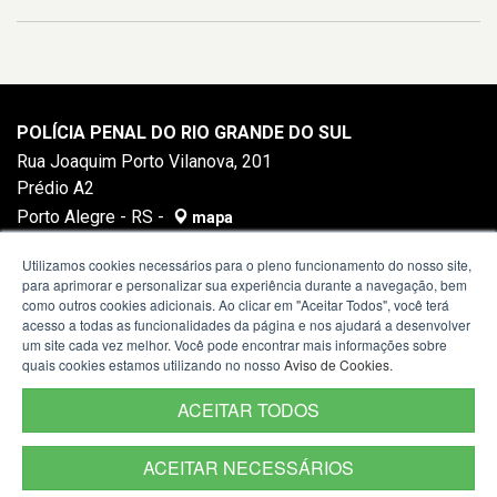
POLÍCIA PENAL DO RIO GRANDE DO SUL
Rua Joaquim Porto Vilanova, 201
Prédio A2
Porto Alegre - RS -
mapa
91410-400
Utilizamos cookies necessários para o pleno funcionamento do nosso site,
para aprimorar e personalizar sua experiência durante a navegação, bem
como outros cookies adicionais. Ao clicar em "Aceitar Todos", você terá
acesso a todas as funcionalidades da página e nos ajudará a desenvolver
um site cada vez melhor. Você pode encontrar mais informações sobre
quais cookies estamos utilizando no nosso
Aviso de Cookies
.
ACEITAR TODOS
ACEITAR NECESSÁRIOS
Termos de Uso