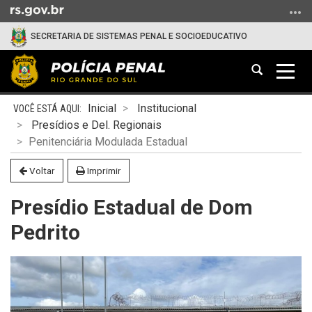
Ir
para
SECRETARIA DE SISTEMAS PENAL E SOCIOEDUCATIVO
o
conteúdo
Abrir
Alter
Ir
a
a
para
Início
busca
nave
o
Inicial
Institucional
do
menu
Presídios e Del. Regionais
conteúdo
Ir
Penitenciária Modulada Estadual
para
Voltar
Imprimir
a
busca
Presídio Estadual de Dom
Pedrito