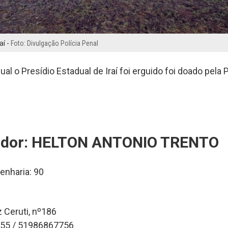
aí -
Foto: Divulgação Polícia Penal
ual o Presídio Estadual de Iraí foi erguido foi doado pela 
ador: HELTON ANTONIO TRENTO
enharia: 90
 Ceruti, nº186
555 / 51986867756