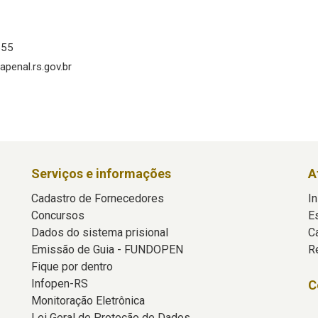
555
apenal.rs.gov.br
Serviços e informações
A
Cadastro de Fornecedores
In
Concursos
E
Dados do sistema prisional
C
Emissão de Guia - FUNDOPEN
R
Fique por dentro
Infopen-RS
C
Monitoração Eletrônica
Lei Geral de Proteção de Dados