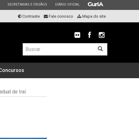
ESTADO
ESTADO
ESTADO
SECRETARIAS E ÓRGÃOS
DIÁRIO OFICIAL
Contraste
Fale conosco
Mapa do site
Buscar
Concursos
adual de Iraí