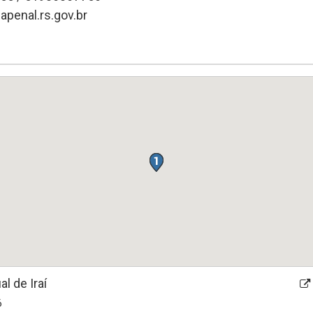
iapenal.rs.gov.br
l de Iraí
6