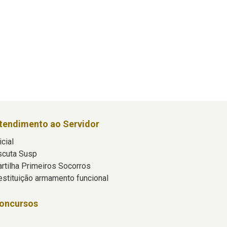
tendimento ao Servidor
icial
scuta Susp
artilha Primeiros Socorros
estituição armamento funcional
oncursos