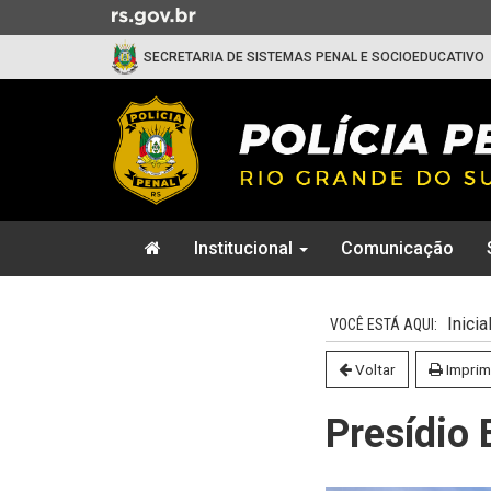
Ir
para
SECRETARIA DE SISTEMAS PENAL E SOCIOEDUCATIVO
o
conteúdo
Ir
para
o
menu
Ir
Início
para
Institucional
Comunicação
do
a
menu
Início
busca
do
Inicia
conteúdo
Voltar
Imprim
Presídio 