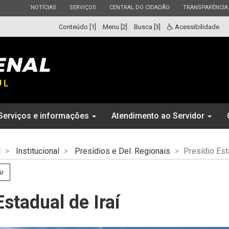
ESTADO
ESTADO
ESTADO
ESTADO
NOTÍCIAS
SERVIÇOS
CENTRAL DO CIDADÃO
TRANSPARÊNCIA
Conteúdo [1]
Menu [2]
Busca [3]
Acessibilidade
Serviços e informações
Atendimento ao Servidor
l
Institucional
Presídios e Del. Regionais
Presídio Est
ir
Estadual de Iraí