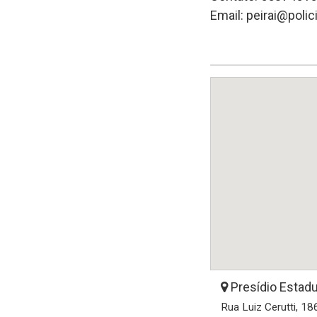
Email: peirai@polic
Presídio Estadua
Rua Luiz Cerutti, 18