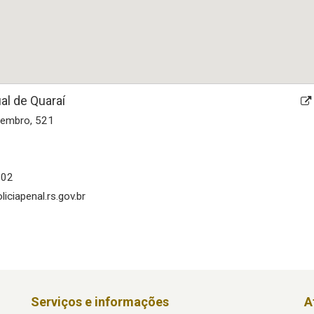
al de Quaraí
tembro, 521
602
iciapenal.rs.gov.br
Serviços e informações
A