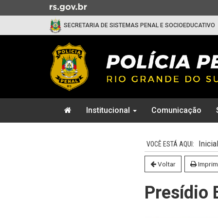
Ir
para
SECRETARIA DE SISTEMAS PENAL E SOCIOEDUCATIVO
o
conteúdo
Ir
para
o
menu
Ir
Início
para
Institucional
Comunicação
do
a
menu
Início
busca
do
Inicia
conteúdo
Voltar
Imprim
Presídio 