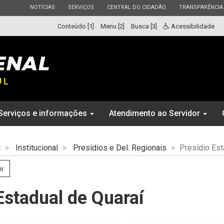
ESTADO
ESTADO
ESTADO
ESTADO
NOTÍCIAS
SERVIÇOS
CENTRAL DO CIDADÃO
TRANSPARÊNCIA
Conteúdo [1]
Menu [2]
Busca [3]
Acessibilidade
Serviços e informações
Atendimento ao Servidor
l
Institucional
Presídios e Del. Regionais
Presídio Est
ir
Estadual de Quaraí