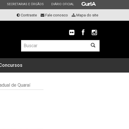
ESTADO
ESTADO
ESTADO
SECRETARIAS E ÓRGÃOS
DIÁRIO OFICIAL
Contraste
Fale conosco
Mapa do site
Buscar
Concursos
adual de Quaraí