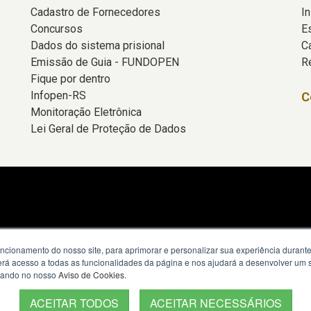
Cadastro de Fornecedores
In
Concursos
E
Dados do sistema prisional
C
Emissão de Guia - FUNDOPEN
R
Fique por dentro
Infopen-RS
C
Monitoração Eletrônica
Lei Geral de Proteção de Dados
uncionamento do nosso site, para aprimorar e personalizar sua experiência duran
 terá acesso a todas as funcionalidades da página e nos ajudará a desenvolver um
izando no nosso
Aviso de Cookies
.
ACEITAR TODOS
ACEITAR NECESSÁRIOS