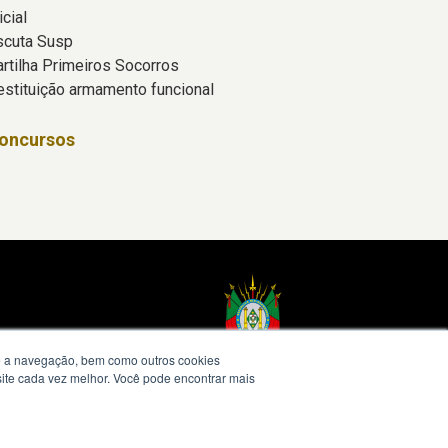
icial
scuta Susp
artilha Primeiros Socorros
estituição armamento funcional
oncursos
te a navegação, bem como outros cookies
 site cada vez melhor. Você pode encontrar mais